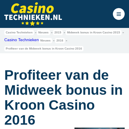
Casino Technieken
Nieuws
2015
Midweek bonus in Kroon Casino 2015
Casino Technieken
Nieuws
2016
Profiteer van de Midweek bonus in Kroon Casino 2016
Profiteer van de
Midweek bonus in
Kroon Casino
2016