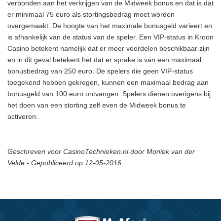
verbonden aan het verkrijgen van de Midweek bonus en dat is dat
er minimaal 75 euro als stortingsbedrag moet worden
overgemaakt. De hoogte van het maximale bonusgeld varieert en
is afhankelijk van de status van de speler. Een VIP-status in Kroon
Casino betekent namelijk dat er meer voordelen beschikbaar zijn
en in dit geval betekent het dat er sprake is van een maximaal
bonusbedrag van 250 euro. De spelers die geen VIP-status
toegekend hebben gekregen, kunnen een maximaal bedrag aan
bonusgeld van 100 euro ontvangen. Spelers dienen overigens bij
het doen van een storting zelf even de Midweek bonus te
activeren.
Geschreven voor CasinoTechnieken.nl door
Moniek van der
Velde
- Gepubliceerd op 12-05-2016