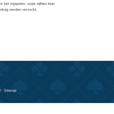
et vrijspelen, zoals vijftien keer
bedrag worden verzocht.
Sitemap