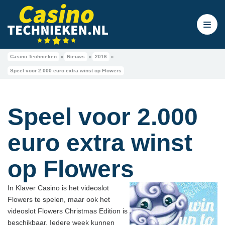
Casino Technieken
Nieuws
2016
Speel voor 2.000 euro extra winst op Flowers
Speel voor 2.000
euro extra winst
op Flowers
In Klaver Casino is het videoslot
Flowers te spelen, maar ook het
videoslot Flowers Christmas Edition is
beschikbaar. Iedere week kunnen