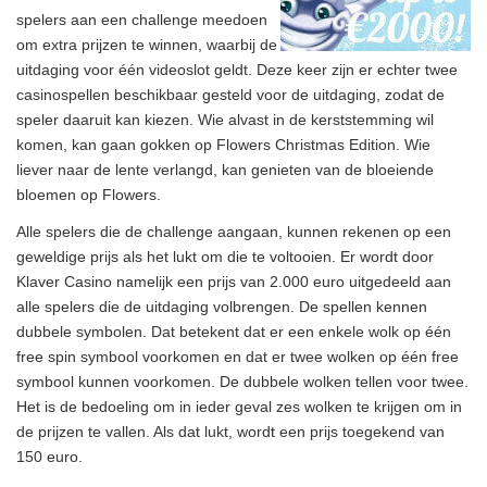
spelers aan een challenge meedoen
om extra prijzen te winnen, waarbij de
uitdaging voor één videoslot geldt. Deze keer zijn er echter twee
casinospellen beschikbaar gesteld voor de uitdaging, zodat de
speler daaruit kan kiezen. Wie alvast in de kerststemming wil
komen, kan gaan gokken op Flowers Christmas Edition. Wie
liever naar de lente verlangd, kan genieten van de bloeiende
bloemen op Flowers.
Alle spelers die de challenge aangaan, kunnen rekenen op een
geweldige prijs als het lukt om die te voltooien. Er wordt door
Klaver Casino namelijk een prijs van 2.000 euro uitgedeeld aan
alle spelers die de uitdaging volbrengen. De spellen kennen
dubbele symbolen. Dat betekent dat er een enkele wolk op één
free spin symbool voorkomen en dat er twee wolken op één free
symbool kunnen voorkomen. De dubbele wolken tellen voor twee.
Het is de bedoeling om in ieder geval zes wolken te krijgen om in
de prijzen te vallen. Als dat lukt, wordt een prijs toegekend van
150 euro.