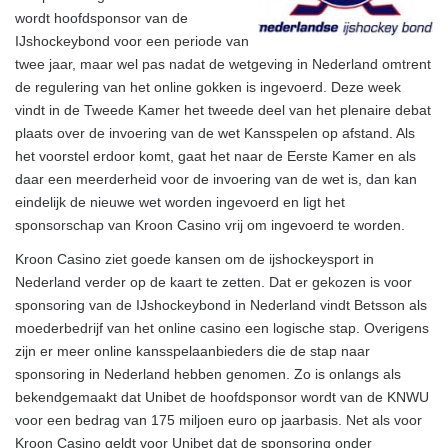
wordt hoofdsponsor van de
IJshockeybond voor een periode van
twee jaar, maar wel pas nadat de wetgeving in Nederland omtrent
de regulering van het online gokken is ingevoerd. Deze week
vindt in de Tweede Kamer het tweede deel van het plenaire debat
plaats over de invoering van de wet Kansspelen op afstand. Als
het voorstel erdoor komt, gaat het naar de Eerste Kamer en als
daar een meerderheid voor de invoering van de wet is, dan kan
eindelijk de nieuwe wet worden ingevoerd en ligt het
sponsorschap van Kroon Casino vrij om ingevoerd te worden.
Kroon Casino ziet goede kansen om de ijshockeysport in
Nederland verder op de kaart te zetten. Dat er gekozen is voor
sponsoring van de IJshockeybond in Nederland vindt Betsson als
moederbedrijf van het online casino een logische stap. Overigens
zijn er meer online kansspelaanbieders die de stap naar
sponsoring in Nederland hebben genomen. Zo is onlangs als
bekendgemaakt dat Unibet de hoofdsponsor wordt van de KNWU
voor een bedrag van 175 miljoen euro op jaarbasis. Net als voor
Kroon Casino geldt voor Unibet dat de sponsoring onder