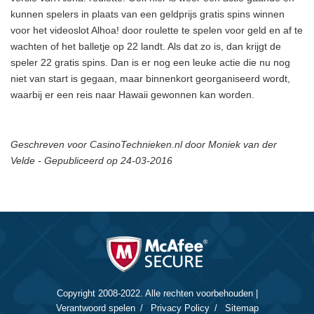
kunnen spelers in plaats van een geldprijs gratis spins winnen
voor het videoslot Alhoa! door roulette te spelen voor geld en af te
wachten of het balletje op 22 landt. Als dat zo is, dan krijgt de
speler 22 gratis spins. Dan is er nog een leuke actie die nu nog
niet van start is gegaan, maar binnenkort georganiseerd wordt,
waarbij er een reis naar Hawaii gewonnen kan worden.
Geschreven voor CasinoTechnieken.nl door
Moniek van der
Velde
- Gepubliceerd op 24-03-2016
Copyright 2008-2022. Alle rechten voorbehouden |
Verantwoord spelen
Privacy Policy
Sitemap