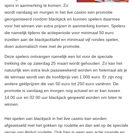
spins in aanmerking te komen. Zo
wordt vandaag en morgen in het live casino een promotie
georganiseerd rondom blackjack en kunnen spelers daarmee
voor het winnen van extra prijzen in aanmerking komen. Spelers
die namelijk tijdens de actieperiode voor minimaal 50 euro
inzetten aan de blackjacktafel en minimaal vijf rondes spelen,
doen automatisch mee met de promotie.
Deze spelers ontvangen namelijk een lot voor de speciale
trekking die op zaterdag 25 maart wordt gehouden. Zo kan het
natuurlijk een extra leuk paasweekend worden en helemaal als je
de winnaar wordt van de hoofdprijs van 1.000 euro. Er zijn nog
andere geldprijzen die van 50 euro tot 250 euro variëren. De
promotie is vandaag en morgen nog actueel en er kan tussen
14.00 uur en 02.00 uur blackjack gespeeld worden om loten te
winnen.
Het spelen van blackjack in het live casino kan worden
afgewisseld met het gokken op roulette en dan wel op de speciale
versie van Aloha! roulette. Ook hier is weer een actie gaande en