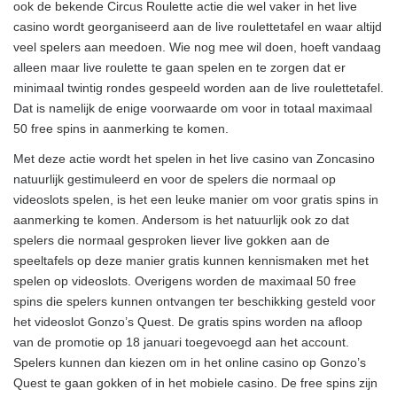
ook de bekende Circus Roulette actie die wel vaker in het live
casino wordt georganiseerd aan de live roulettetafel en waar altijd
veel spelers aan meedoen. Wie nog mee wil doen, hoeft vandaag
alleen maar live roulette te gaan spelen en te zorgen dat er
minimaal twintig rondes gespeeld worden aan de live roulettetafel.
Dat is namelijk de enige voorwaarde om voor in totaal maximaal
50 free spins in aanmerking te komen.
Met deze actie wordt het spelen in het live casino van Zoncasino
natuurlijk gestimuleerd en voor de spelers die normaal op
videoslots spelen, is het een leuke manier om voor gratis spins in
aanmerking te komen. Andersom is het natuurlijk ook zo dat
spelers die normaal gesproken liever live gokken aan de
speeltafels op deze manier gratis kunnen kennismaken met het
spelen op videoslots. Overigens worden de maximaal 50 free
spins die spelers kunnen ontvangen ter beschikking gesteld voor
het videoslot Gonzo’s Quest. De gratis spins worden na afloop
van de promotie op 18 januari toegevoegd aan het account.
Spelers kunnen dan kiezen om in het online casino op Gonzo’s
Quest te gaan gokken of in het mobiele casino. De free spins zijn