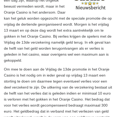
een dag zijn, waarop het ongeluk
bewust vermeden wordt, maar in het
Oranje Casino is het andersom. Daar
kan het geluk worden opgezocht met de speciale promotie die op
vrijdag de dertiende georganiseerd wordt. Morgen is het vrijdag
13 maart en op deze dag wordt het extra aantrekkelijk om te
gokken in het Oranje Casino. Bij verlies krijgen de spelers met de
Vrijdag de 13de verzekering namelijk geld terug. In elk geval kan
de helft van het geld worden terugontvangen als er verlies is
geleden in het casino, waar overigens wel een maximum aan is
gekoppeld.
Om mee te doen aan de Vrijdag de 13de promotie in het Oranje
Casino is het nodig om in ieder geval op vrijdag 13 maart een
storting te doen om daarmee tegen eventueel verlies voor een
deel verzekerd te zijn. De uitkering van de verzekering bestaat uit
de helft van het verlies dat is geleden indien er minimaal 10 euro
is verloren met het gokken in het Oranje Casino. Het bedrag dat
voor het verlies wordt gecompenseerd bedraagt maximaal 300
euro. Het geldbedrag dat in verband met het verliezen van geld