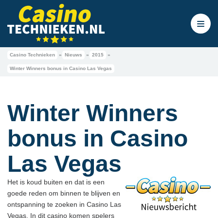
Casino Technieken
Nieuws
2015
Winter Winners bonus in Casino Las Vegas
Winter Winners
bonus in Casino
Las Vegas
Het is koud buiten en dat is een
goede reden om binnen te blijven en
ontspanning te zoeken in Casino Las
Vegas. In dit casino komen spelers