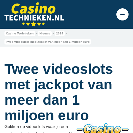
Casino Technieken
Nieuws
2014
Twee videoslots met jackpot van meer dan 1 miljoen euro
Twee videoslots
met jackpot van
meer dan 1
miljoen euro
Gokken op videoslots waar je een