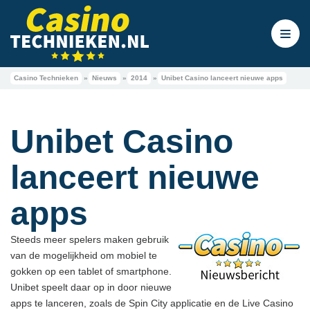
Casino Technieken
Nieuws
2014
Unibet Casino lanceert nieuwe apps
Unibet Casino
lanceert nieuwe
apps
Steeds meer spelers maken gebruik
van de mogelijkheid om mobiel te
gokken op een tablet of smartphone.
Unibet speelt daar op in door nieuwe
apps te lanceren, zoals de Spin City applicatie en de Live Casino