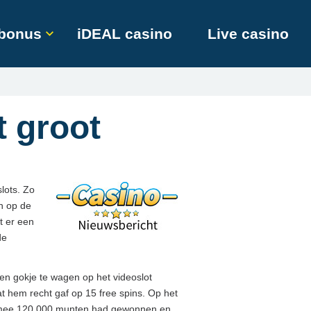
 bonus
iDEAL casino
Live casino
t groot
lots. Zo
n op de
t er een
de
een gokje te wagen op het videoslot
at hem recht gaf op 15 free spins. Op het
daarmee 120.000 munten had gewonnen en