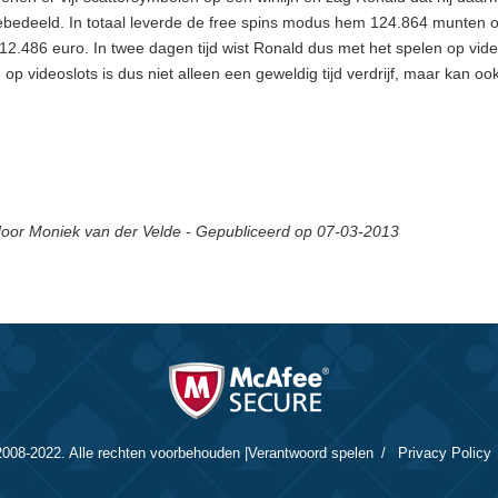
ebedeeld. In totaal leverde de free spins modus hem 124.864 munten o
.486 euro. In twee dagen tijd wist Ronald dus met het spelen op vide
op videoslots is dus niet alleen een geweldig tijd verdrijf, maar kan 
door
Moniek van der Velde
- Gepubliceerd op 07-03-2013
2008-2022. Alle rechten voorbehouden |
Verantwoord spelen
Privacy Policy