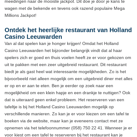
meedingen naar de mooiste jackpot. Dit doe je door je kans te
wagen met de bekende en tevens ook razend populaire Mega
Millions Jackpot!
Ontdek het heerlijke restaurant van Holland
Casino Leeuwarden
Van al dat spelen kan je honger krijgen! Omdat het Holland
Casino Leeuwarden het bijzonder belangrijk vindt dat al haar
spelers zich er goed en thuis voelen heeft ze er voor gekozen om
uit te pakken met een zeer uitgebreid restaurant. Dit restaurant
biedt je als gast heel wat interessante mogelijkheden. Zo is het
bijvoorbeeld niet alleen mogelijk om een uitgebreid diner met alles
er op en er aan te eten. Ben je eerder op zoek naar een
mogelijkheid om een klein hapje en een drankje te nuttigen? Ook
dat is uiteraard geen enkel probleem. Het reserveren van een
tafeltje is bij het Holland Casino Leeuwarden mogelijk op
verschillende manieren. Zo kan je er voor kiezen om een tafel te
boeken via de website, maar kan je eveneens contact met ze
opnemen via het telefoonnummer (058) 750 22 41. Wanneer je er
voor kiest om een tafel te reserveren bij het restaurant kan je