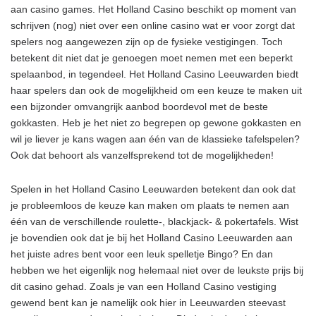
aan casino games. Het Holland Casino beschikt op moment van
schrijven (nog) niet over een online casino wat er voor zorgt dat
spelers nog aangewezen zijn op de fysieke vestigingen. Toch
betekent dit niet dat je genoegen moet nemen met een beperkt
spelaanbod, in tegendeel. Het Holland Casino Leeuwarden biedt
haar spelers dan ook de mogelijkheid om een keuze te maken uit
een bijzonder omvangrijk aanbod boordevol met de beste
gokkasten. Heb je het niet zo begrepen op gewone gokkasten en
wil je liever je kans wagen aan één van de klassieke tafelspelen?
Ook dat behoort als vanzelfsprekend tot de mogelijkheden!
Spelen in het Holland Casino Leeuwarden betekent dan ook dat
je probleemloos de keuze kan maken om plaats te nemen aan
één van de verschillende roulette-, blackjack- & pokertafels. Wist
je bovendien ook dat je bij het Holland Casino Leeuwarden aan
het juiste adres bent voor een leuk spelletje Bingo? En dan
hebben we het eigenlijk nog helemaal niet over de leukste prijs bij
dit casino gehad. Zoals je van een Holland Casino vestiging
gewend bent kan je namelijk ook hier in Leeuwarden steevast