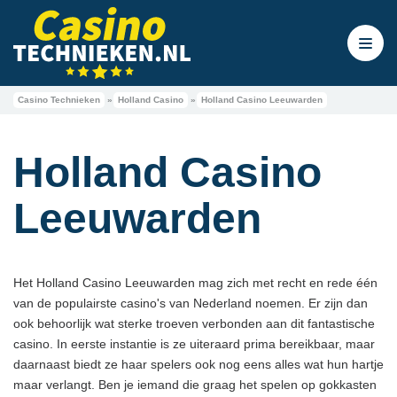
Casino Technieken
Holland Casino
Holland Casino Leeuwarden
Holland Casino
Leeuwarden
Het Holland Casino Leeuwarden mag zich met recht en rede één
van de populairste casino's van Nederland noemen. Er zijn dan
ook behoorlijk wat sterke troeven verbonden aan dit fantastische
casino. In eerste instantie is ze uiteraard prima bereikbaar, maar
daarnaast biedt ze haar spelers ook nog eens alles wat hun hartje
maar verlangt. Ben je iemand die graag het spelen op gokkasten